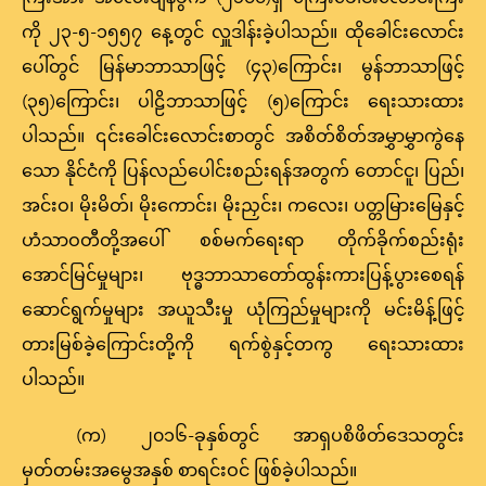
ကို ၂၃-၅-၁၅၅၇ နေ့တွင် လှူဒါန်းခဲ့ပါသည်။ ထိုခေါင်းလောင်း
ပေါ်တွင် မြန်မာဘာသာဖြင့် (၄၃)ကြောင်း၊ မွန်ဘာသာဖြင့်
(၃၅)ကြောင်း၊ ပါဠိဘာသာဖြင့် (၅)ကြောင်း ရေးသားထား
ပါသည်။ ၎င်းခေါင်းလောင်းစာတွင် အစိတ်စိတ်အမွှာမွှာကွဲနေ
သော နိုင်ငံကို ပြန်လည်ပေါင်းစည်းရန်အတွက် တောင်ငူ၊ ပြည်၊
အင်းဝ၊ မိုးမိတ်၊ မိုးကောင်း၊ မိုးညှင်း၊ ကလေး၊ ပတ္တမြားမြေနှင့်
ဟံသာဝတီတို့အပေါ် စစ်မက်ရေးရာ တိုက်ခိုက်စည်းရုံး
အောင်မြင်မှုများ၊ ဗုဒ္ဓဘာသာတော်ထွန်းကားပြန့်ပွားစေရန်
ဆောင်ရွက်မှုများ အယူသီးမှု ယုံကြည်မှုများကို မင်းမိန့်ဖြင့်
တားမြစ်ခဲ့ကြောင်းတို့ကို ရက်စွဲနှင့်တကွ ရေးသားထား
ပါသည်။
(က) ၂၀၁၆-ခုနှစ်တွင် အာရှပစိဖိတ်ဒေသတွင်း
မှတ်တမ်းအမွေအနှစ် စာရင်းဝင် ဖြစ်ခဲ့ပါသည်။