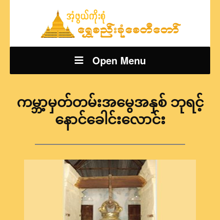
Open Menu
ကမ္ဘာ့မှတ်တမ်းအမွေအနှစ် ဘုရင့်
နောင်ခေါင်းလောင်း