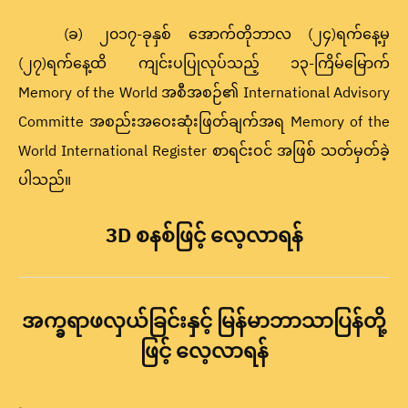
(ခ) ၂၀၁၇-ခုနှစ် အောက်တိုဘာလ (၂၄)ရက်နေ့မှ
(၂၇)ရက်နေ့ထိ ကျင်းပပြုလုပ်သည့် ၁၃-ကြိမ်မြောက်
Memory of the World အစီအစဉ်၏ International Advisory
Committe အစည်းအဝေးဆုံးဖြတ်ချက်အရ Memory of the
World International Register စာရင်းဝင် အဖြစ် သတ်မှတ်ခဲ့
ပါသည်။
3D စနစ်ဖြင့် လေ့လာရန်
အက္ခရာဖလှယ်ခြင်းနှင့် မြန်မာဘာသာပြန်တို့
ဖြင့် လေ့လာရန်