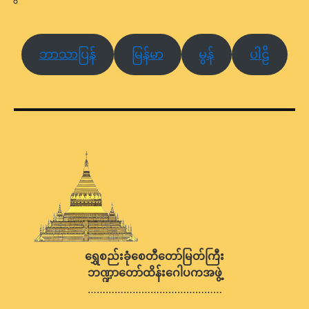
ဘာသာပြန်
မြန်မာ
မွန်
ပါဠိ
ရွှေစည်းခုံစေတီတော်မြတ်ကြီး
ဘဏ္ဍာတော်ထိန်းဂေါပကအဖွဲ့
………………………………………