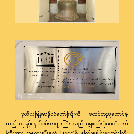
ဒုတိယမြန်မာနိုင်ငံတော်ကြီးကို စတင်တည်ထောင်ခဲ့
သည့် ဘုရင့်နောင်မင်းတရားကြီး သည် ရွှေစည်းခုံစေတီတော်
ကြီးအား အလေးချိန်ခွက် (၂၁၀၀)ရှိ ကြေးခေါင်းလောင်းကြီး