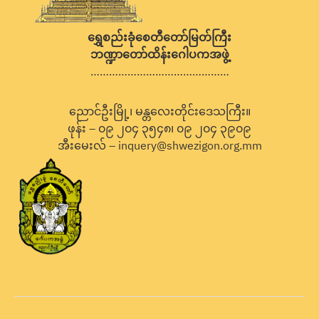
ရွှေစည်းခုံစေတီတော်မြတ်ကြီး
ဘဏ္ဍာတော်ထိန်းဂေါပကအဖွဲ့
………………………………………
ညောင်ဦးမြို့၊ မန္တလေးတိုင်းဒေသကြီး။
ဖုန်း – ၀၉ ၂၀၄ ၃၅၄၈၊ ၀၉ ၂၀၄ ၃၉၀၉
အီးမေးလ် – inquery@shwezigon.org.mm