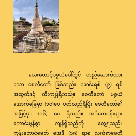
လေးထောင့်ပစ္စယံပေါ်တွင် တည်ဆောက်ထား
သော စေတီတော် ဖြစ်သည်။ ဖောင်းရစ် (၉) ရစ်
အထွတ်နှင့် ထီးကျန်ရှိသည်။ စေတီတော် ပစ္စယံ
အောက်ခြေမှာ (၁၀)ပေ ပတ်လည်ရှိပြီး စေတီတော်၏
အမြင့်မှာ (၁၆) ပေ ရှိသည်။ အင်္ဂတေပန်းများ
ကောင်းမွန်စွာ ကျန်ရှိသည်ကို တွေ့ရသည်။
ကုန်းဘောင်ခေတ် အေဒီ (၁၈) ရာစု လက်ရာစေတီ