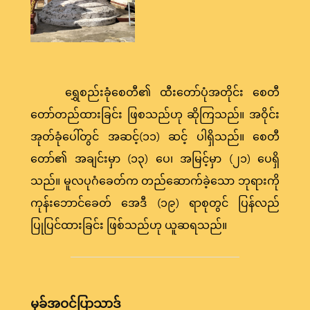
ရွှေစည်းခုံစေတီ၏ ထီးတော်ပုံအတိုင်း စေတီ
တော်တည်ထားခြင်း ဖြစသည်ဟု ဆိုကြသည်။ အဝိုင်း
အုတ်ခုံပေါ်တွင် အဆင့်(၁၁) ဆင့် ပါရှိသည်။ စေတီ
တော်၏ အချင်းမှာ (၁၃) ပေ၊ အမြင့်မှာ (၂၁) ပေရှိ
သည်။ မူလပုဂံခေတ်က တည်ဆောက်ခဲ့သော ဘုရားကို
ကုန်းဘောင်ခေတ် အေဒီ (၁၉) ရာစုတွင် ပြန်လည်
ပြုပြင်ထားခြင်း ဖြစ်သည်ဟု ယူဆရသည်။
မုခ်အဝင်ပြာသာဒ်