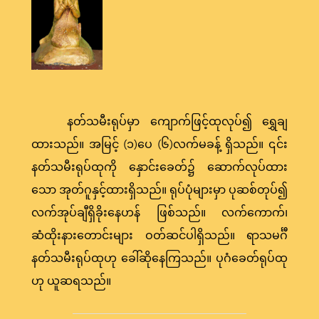
နတ်သမီးရုပ်မှာ ကျောက်ဖြင့်ထုလုပ်၍ ရွှေချ
ထားသည်။ အမြင့် (၁)ပေ (၆)လက်မခန့် ရှိသည်။ ၎င်း
နတ်သမီးရုပ်ထုကို နှောင်းခေတ်၌ ဆောက်လုပ်ထား
သော အုတ်ဂူနှင့်ထားရှိသည်။ ရုပ်ပုံများမှာ ပုဆစ်တုပ်၍
လက်အုပ်ချီရှိခိုးနေဟန် ဖြစ်သည်။ လက်ကောက်၊
ဆံထိုးနားတောင်းများ ဝတ်ဆင်ပါရှိသည်။ ရာသမင်္ဂီ
နတ်သမီးရုပ်ထုဟု ခေါ်ဆိုနေကြသည်။ ပုဂံခေတ်ရုပ်ထု
ဟု ယူဆရသည်။