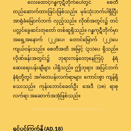
လေးထောင့်ဂန္ဓကုဋီတိုက်ပေါ်တွင် စေတီ
တည်ဆောက်ထားခြင်းဖြစ်သည်။ မုခ်သုံးဘက်ပါရှိပြီး
အာရုံခံမြောက်ဘက် လှည့်သည်။ လိုဏ်အတွင်း၌ တင်
ပလ္လင်ခွေဆင်းတုတော် တစ်ဆူရှိသည်။ ဂန္ဓကုဋီတိုက်မှာ
အရှေ့အနောက် (၂၂)ပေ၊ တောင်မြောက် (၂၂)ပေ
ကျယ်ဝန်းသည်။ စေတီအထိ အမြင့် (၃၁)ပေ ရှိသည်။
လိုဏ်ခန်းအတွင်း၌ ဘုရားကန်တော့နေကြပုံ နံရံ
ဆေးရေးပန်းချီများ ပါရှိသည်။ ဤဘုရား အပြင်ဘက်
နံရံတို့တွင် အင်္ဂတေပန်းလက်ရာများ ကောင်းစွာ ကျန်ရှိ
သေးသည်။ ကုန်းဘောင်ခေတ်ဦး အေဒီ (၁၈) ရာစု
လက်ရာ အဆောက်အအုံဖြစ်သည်။
ရှင်ပင်ကြွက်နို့ (AD.18)