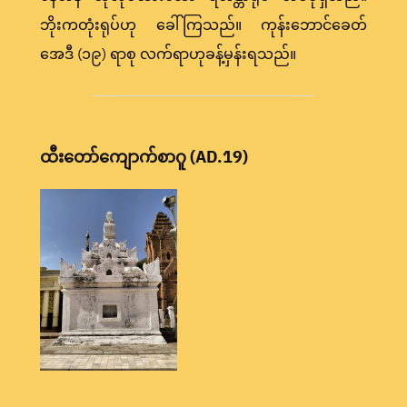
ဘိုးကတုံးရုပ်ဟု ခေါ်ကြသည်။ ကုန်းဘောင်ခေတ်
အေဒီ (၁၉) ရာစု လက်ရာဟုခန့်မှန်းရသည်။
ထီးတော်ကျောက်စာဂူ (AD.19)