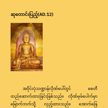
ဆုတောင်းပြည့်(AD.12)
အဝိုင်းပုံသဏ္ဍာန်လိုဏ်ပေါ်တွင် စေတီ
တည်ဆောက်ထားခြင်းဖြစ်သည်။ လိုဏ်မုခ်ပေါက်မှာ
မြောက်ဘက်သို့ လှည့်ထားသည်။ အောက်ခြေ