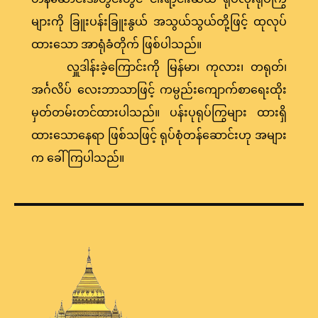
များကို ခြူးပန်းခြူးနွယ် အသွယ်သွယ်တို့ဖြင့် ထုလုပ်
ထားသော အာရုံခံတိုက် ဖြစ်ပါသည်။
လှူဒါန်းခဲ့ကြောင်းကို မြန်မာ၊ ကုလား၊ တရုတ်၊
အင်္ဂလိပ် လေးဘာသာဖြင့် ကမ္ပည်းကျောက်စာရေးထိုး
မှတ်တမ်းတင်ထားပါသည်။ ပန်းပုရုပ်ကြွများ ထားရှိ
ထားသောနေရာ ဖြစ်သဖြင့် ရုပ်စုံတန်ဆောင်းဟု အများ
က ခေါ်ကြပါသည်။