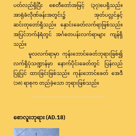
ပတ်လည်ရှိပြီး စေတီတော်အမြင့် (၃၇)ပေရှိသည်။
အာရုံခံလိုဏ်ခန်းအတွင်း၌ အုတ်ပလ္လင်နှင့်
ဆင်းတုတော်ရှိသည်။ နှောင်းခေတ်လက်ရာဖြစ်သည်။
အပြင်ဘက်နံရံတွင် အင်္ဂတေပန်းလက်ရာများ ကျန်ရှိ
သည်။
မူလလက်ရာမှာ ကုန်းဘောင်ခေတ်ဘုရားဖြစ်၍
လက်ရှိပုံသဏ္ဍာန်မှာ နောက်ပိုင်းခေတ်တွင် ပြန်လည်
ပြုပြင် ထားခြင်းဖြစ်သည်။ ကုန်းဘောင်ခေတ် အေဒီ
(၁၈) ရာစုက တည်ခဲ့သော ဘုရားဖြစ်သည်။
စောလူးဘုရား (AD.18)