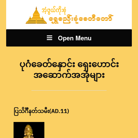
Open Menu
ပုဂံခေတ်နှောင်း ရှေးဟောင်း
အဆောက်အအုံများ
ပြသိင်္ဂီနတ်သမီး(AD.11)