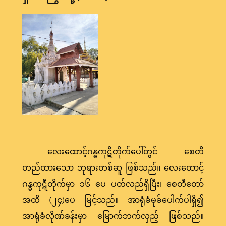
လေးထောင့်ဂန္ဓကုဋီတိုက်ပေါ်တွင် စေတီ
တည်ထားသော ဘုရားတစ်ဆူ ဖြစ်သည်။ လေးထောင့်
ဂန္ဓကုဋီတိုက်မှာ ၁၆ ပေ ပတ်လည်ရှိပြီး၊ စေတီတော်
အထိ (၂၄)ပေ မြင့်သည်။ အာရုံခံမုခ်ပေါက်ပါရှိ၍
အာရုံခံလိုဏ်ခန်းမှာ မြောက်ဘက်လှည့် ဖြစ်သည်။