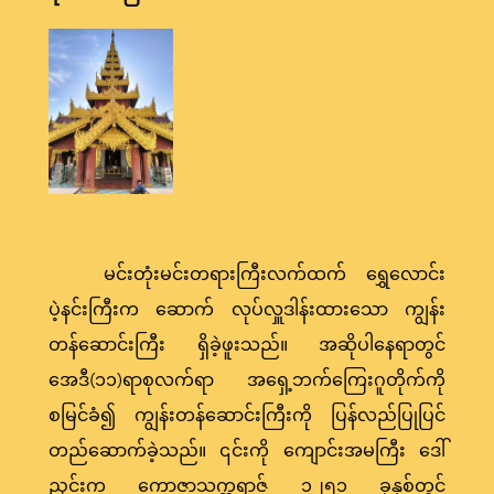
မင်းတုံးမင်းတရားကြီးလက်ထက် ရွှေလောင်း
ပဲ့နင်းကြီးက ဆောက် လုပ်လှူဒါန်းထားသော ကျွန်း
တန်ဆောင်းကြီး ရှိခဲ့ဖူးသည်။ အဆိုပါနေရာတွင်
အေဒီ(၁၁)ရာစုလက်ရာ အရှေ့ဘက်ကြေးဂူတိုက်ကို
စမြင်ခံ၍ ကျွန်းတန်ဆောင်းကြီးကို ပြန်လည်ပြုပြင်
တည်ဆောက်ခဲ့သည်။ ၎င်းကို ကျောင်းအမကြီး ဒေါ်
ညှင်းက ကောဇာသက္ကရာဇ် ၁၂၅၁ ခုနှစ်တွင်