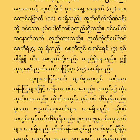
လေးထောင့် အုတ်တိုက် မှာ အရှေ့အနောက် (၁၂) ပေ၊
တောင်မြောက် (၁၁) ပေရှိသည်။ အုတ်တိုက်လိုဏ်ခန်း
သို့ ဝင်သော မုခ်ပေါက်တစ်ခုတည်းရှိသည်။ ဝင်ပေါက်
အနောက်ဘက် လှည့်ထားသည်။ အုတ်တိုက်ပေါ်တွင်
စေတီရံ(၄) ဆူ ရှိသည်။ စေတီတွင် ဖောင်းရစ် (၇) ရစ်
ပါရှိ၍ ထီး၊ အထွတ်တို့လည်း တည်ရှိနေသည်။ ဤ
ဘုရား၏ ဉာဏ်တော်အမြင့်မှာ (၁၉) ပေ ရှိသည်။
ဘုရားအပြင်ဘက် မျက်နှာစာတွင် အင်္ဂတေ
ပန်းကြွများဖြင့် တန်ဆာဆင်ထားသည်။ အတွင်း၌ ထုံး
သုတ်ထားသည်။ လိုဏ်အတွင်း မုခ်ကပ် (၆)ခုရှိသည်။
မူလက ဗုဒ္ဓဆင်းတုတော်များ ထားရှိသည်။ လိုဏ်
အတွင်း မုခ်ကပ် (၆)ခုရှိသည်။ မူလက ဗုဒ္ဓဆင်းတုတော်
များ ထားရှိသည်။ လိုဏ်ခန်းအတွင်း၌ လက်အုပ်ချီရှိခိုး
နေဟန် ထုလုပ်ထားသော ရဟန္တာရုပ် တစ်ခုရှိသည်။