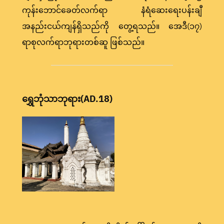
ကုန်းဘောင်ခေတ်လက်ရာ နံရံဆေးရေးပန်းချီ
အနည်းငယ်ကျန်ရှိသည်ကို တွေ့ရသည်။ အေဒီ(၁၇)
ရာစုလက်ရာဘုရားတစ်ဆူ ဖြစ်သည်။
ရွှေဘုံသာဘုရား(AD.18)