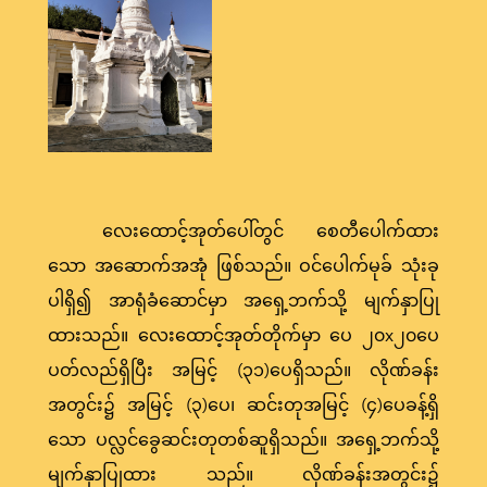
လေးထောင့်အုတ်ပေါ်တွင် စေတီပေါက်ထား
သော အဆောက်အအုံ ဖြစ်သည်။ ဝင်ပေါက်မုခ် သုံးခု
ပါရှိ၍ အာရုံခံဆောင်မှာ အရှေ့ဘက်သို့ မျက်နှာပြု
ထားသည်။ လေးထောင့်အုတ်တိုက်မှာ ပေ ၂၀x၂၀ပေ
ပတ်လည်ရှိပြီး အမြင့် (၃၁)ပေရှိသည်။ လိုဏ်ခန်း
အတွင်း၌ အမြင့် (၃)ပေ၊ ဆင်းတုအမြင့် (၄)ပေခန့်ရှိ
သော ပလ္လင်ခွေဆင်းတုတစ်ဆူရှိသည်။ အရှေ့ဘက်သို့
မျက်နှာပြုထား သည်။ လိုဏ်ခန်းအတွင်း၌