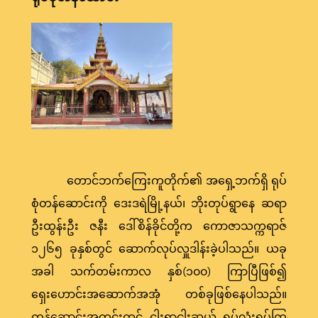
တောင်ဘက်ကြေးကူတိုက်၏ အရှေ့ဘက်ရှိ ရုပ်
စုံတန်ဆောင်းကို ဒေးဒရဲမြို့နယ်၊ ဘိုးတုပ်ရွာနေ ဆရာ
ဦးထွန်းဦး ဇနီး ဒေါ်စိန်ခိုင်တို့က ကောဇာသက္ကရာဇ်
၁၂၆၅ ခုနှစ်တွင် ဆောက်လုပ်လှူဒါန်းခဲ့ပါသည်။ ယခု
အခါ သက်တမ်းကာလ နှစ်(၁၀၀) ကြာပြီဖြစ်၍
ရှေးဟောင်းအဆောက်အအုံ တစ်ခုဖြစ်နေပါသည်။
တန်ဆောင်းအတွင်းတွင် ငါးရာ့ငါးဆယ် ရုပ်လုံးရုပ်ကြွ