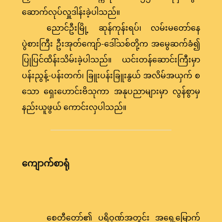
ဆောက်လုပ်လှူဒါန်းခဲ့ပါသည်။
ညောင်ဦးမြို့ ဆုန်ကုန်းရပ်၊ လမ်းမတော်နေ
ပွဲစားကြီး ဦးအုတ်ကျော်-ဒေါ်သစ်တို့က အမွေဆက်ခံ၍
ပြုပြင်ထိန်းသိမ်းခဲ့ပါသည်။ ယင်းတန်ဆောင်းကြီးမှာ
ပန်းညွန့်-ပန်းတက်၊ ခြူးပန်းခြူးနွယ် အလိမ်အယှက် စ
သော ရှေးဟောင်းဗိသုကာ အနုပညာများမှာ လွန်စွာမှ
နည်းယူဖွယ် ကောင်းလှပါသည်။
ကျောက်စာရုံ
စေတီတော်၏ ပရိဝုဏ်အတွင်း အရှေ့မြောက်