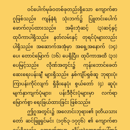
ဝင်ပေါက်မုခ်ဝတစ်ခုတည်းရှိသော ကျောက်စာ
ဂူဖြစ်သည်။ ကျန်နံရံ သုံးဘက်၌ ပြူတင်းပေါက်
ဖောက်လုပ်ထားသည်။ အမိုးဘုံဆင့် (၃)ဆင့်နှင့်
ထုပိကာပါရှိသည်။ နတ်လမ်းနှင့် တုရင်ပုံများလည်း
ပါရှိသည်။ အဆောက်အအုံမှာ အရှေ့အနောက် (၁၄)
ပေ၊ တောင်မြောက် (၁၆) ပေရှိပြီး၊ ထုပိကာအထိ (၃၁)
ပေမြင့်သည်။ လိုဏ်အတွင်း၌ ကုန်းဘောင်ခေတ်
ဆေးရေးပန်းချီ များရှိသည်။ နှစ်ကျိပ်ရှစ်ဆူ ဘုရားပုံ၊
ကြာပန်းကိုင်လျက် ရှိခိုးနေပုံ၊ စွယ်တော် (၄) ဆူပုံ၊
မျက်နှာကျက်ပုံများ၊ ပန်းဒီဇိုင်းပုံများမှာ လက်ရာ
မြောက်စွာ ရေးခြယ်ထားခြင်း ဖြစ်သည်။
ဤဂူအတွင်း၌ အလောင်းဘုရား၏ ဒုတိယသား
တော် ဆင်ဖြူရှင်မင်း (၁၇၆၃-၁၇၇၆) ၏ ကျောက်စာ