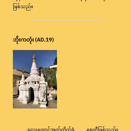
ဖြစ်သည်။
ဘိုးကတုံး (AD.19)
လေးထောင့်အုတ်တိုက်ခံ စေတီဖြစ်သည်။