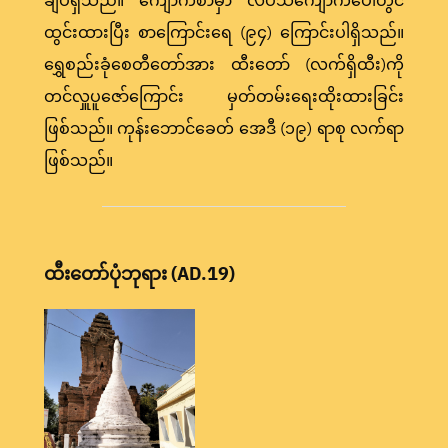
ချပ်ရှိသည်။ ကျောက်စာမှာ လိပ်သဲကျောက်ပေါ်တွင်
ထွင်းထားပြီး စာကြောင်းရေ (၉၄) ကြောင်းပါရှိသည်။
ရွှေစည်းခုံစေတီတော်အား ထီးတော် (လက်ရှိထီး)ကို
တင်လှူပူဇော်ကြောင်း မှတ်တမ်းရေးထိုးထားခြင်း
ဖြစ်သည်။ ကုန်းဘောင်ခေတ် အေဒီ (၁၉) ရာစု လက်ရာ
ဖြစ်သည်။
ထီးတော်ပုံဘုရား (AD.19)