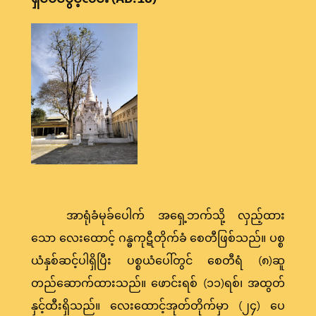
အာရုံခံမုခ်ပေါက် အရှေ့ဘက်သို့ လှည့်ထား
သော လေးထောင့် ဂန္ဓကုဋီတိုက်ခံ စေတီဖြစ်သည်။ ပစ္စ
ယံနှစ်ဆင့်ပါရှိပြီး ပစ္စယံပေါ်တွင် စေတီရံ (၈)ဆူ
တည်ဆောက်ထားသည်။ ဖောင်းရစ် (၁၁)ရစ်၊ အထွတ်
နှင့်ထီးရှိသည်။ လေးထောင့်အုတ်တိုက်မှာ (၂၄) ပေ