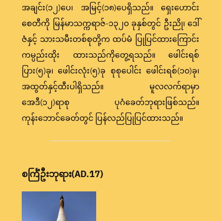
အချင်း(၁၂)ပေ၊ အမြင့်(၁၈)ပေရှိသည်။ ရှေးဟောင်း
စေတီကို မြန်မာသက္ကရာဇ်-၁၃၂၀ ခုနှစ်တွင် ဦးညို၊ ဒေါ်
ဇံနှင့် သားသမီးတစ်စုတို့က ထပ်မံ ပြုပြင်ထားကြောင်း
ကမ္ပည်းထိုး ထားသည်ကိုတွေ့ရသည်။ ဖေါင်းရစ်
ပြား(၅)ခု၊ ဖေါင်းလုံး(၅)ခု စုစုပေါင်း ဖေါင်းရစ်(၁၀)ခု၊
အထွတ်နှင့်ထီးပါရှိသည်။ မူလလက်ရာမှာ
အေဒီ(၁၂)ရာစု ပုဂံခေတ်ဘုရားဖြစ်သည်။
ကုန်းဘောင်ခေတ်တွင် ပြန်လည်ပြုပြင်ထားသည်။
စင်္ကြံဦးဘုရား(AD.17)