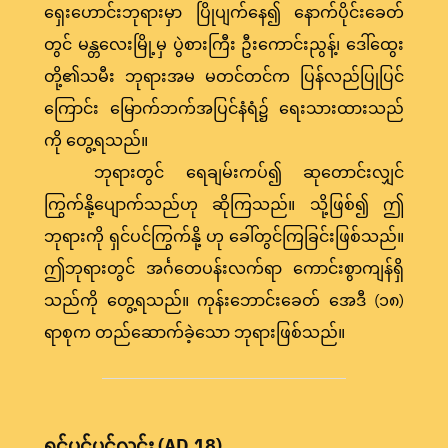
ရှေးဟောင်းဘုရားမှာ ပြိုပျက်နေ၍ နောက်ပိုင်းခေတ်
တွင် မန္တလေးမြို့မှ ပွဲစားကြီး ဦးကောင်းညွန့်၊ ဒေါ်ထွေး
တို့၏သမီး ဘုရားအမ မတင်တင်က ပြန်လည်ပြုပြင်
ကြောင်း မြောက်ဘက်အပြင်နံရံ၌ ရေးသားထားသည်
ကို တွေ့ရသည်။
ဘုရားတွင် ရေချမ်းကပ်၍ ဆုတောင်းလျှင်
ကြွက်နို့ပျောက်သည်ဟု ဆိုကြသည်။ သို့ဖြစ်၍ ဤ
ဘုရားကို ရှင်ပင်ကြွက်နို့ ဟု ခေါ်တွင်ကြခြင်းဖြစ်သည်။
ဤဘုရားတွင် အင်္ဂတေပန်းလက်ရာ ကောင်းစွာကျန်ရှိ
သည်ကို တွေ့ရသည်။ ကုန်းဘောင်းခေတ် အေဒီ (၁၈)
ရာစုက တည်ဆောက်ခဲ့သော ဘုရားဖြစ်သည်။
ရှင်ပင်ပွင့်လင်း (AD.18)