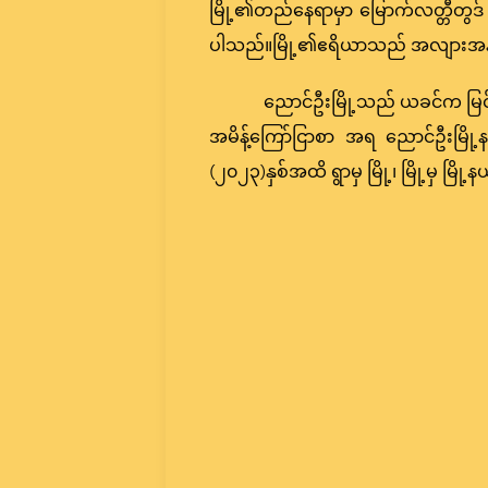
မြို့၏တည်နေရာမှာ မြောက်လတ္တီတွဒ်
ပါသည်။မြို့၏ဧရိယာသည် အလျားအနံ ကွာ
ညောင်ဦးမြို့သည် ယခင်က မြင
အမိန့်ကြော်ငြာစာ အရ ညောင်ဦးမြို့
(၂၀၂၃)နှစ်အထိ ရွာမှ မြို့၊ မြို့မှ မြိ