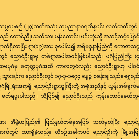
သမ္ဘဝမှစ၍ (၂၇)ဆက်အဆုံး သုပညာနာဂရဆိန္ဒမင်း လက်ထက်တွင
် တောင်ညို၊ သက်သာ၊ ပန်းတောင်း၊ မင်းတုံးသို့ အဆင့်ဆင့်ပြောင်း
့ ရောက်ရှိလာပြီး ရွာ(၁၉)အား စုပေါင်း၍ အရိမဒ္ဒနာပြည်ကို ကောဇာသက
် ညောင်ဦးရွာမှ တစ်ရွာအပါအဝင်ဖြစ်ပါသည်။ ပုဂံပြည်ကြီး (၄)ပိ
ထမပုဂံမှ စတုတ္ထပုဂံအထိ ကာလတွင်လည်း ညောင်ဦးရွာဟု ပါဝင်တ
 သွားစဉ်က ညောင်ဦးတွင် ၁၇-၃-၁၈၇၄ နေ့၌ စခန်းချသည်။ ရွှေစည်းခ
ပုဂံမြို့ရုံးအရာရှိ၊ ညောင်ဦးရွာသူကြီးတို့ အစုံအညီနှင့် ယွန်းအစ်
ဖတ်ရဖူးပါသည်။ သို့ဖြစ်၍ ညောင်ဦးသည် ကုန်းဘောင်ခေတ်တွင်
်အား အိန္ဒိယပြည်၏ ပြည်နယ်တစ်ခုအဖြစ် သတ်မှတ်ပြီး ညောင်ဦ
ာက်တွင် ထားရှိခဲ့သည်။ ထိုစဉ်အခါကပင် ညောင်ဦးကို မြို့