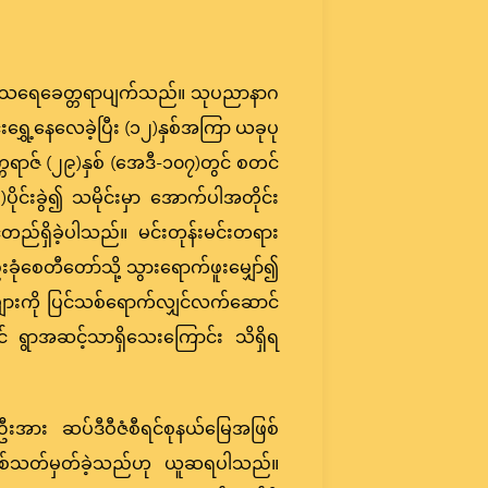
် သရေခေတ္တရာပျက်သည်။ သုပညာနာဂ
ရွှေ့နေလေခဲ့ပြီး (၁၂)နှစ်အကြာ ယခုပု
္ကရာဇ် (၂၉)နှစ် (အေဒီ-၁၀၇)တွင် စတင်
ုင်းခွဲ၍ သမိုင်းမှာ အောက်ပါအတိုင်း
ည်ရှိခဲ့ပါသည်။ မင်းတုန်းမင်းတရား
ုံစေတီတော်သို့ သွားရောက်ဖူးမျှော်၍
ခွက်များကို ပြင်သစ်ရောက်လျှင်လက်ဆောင်
 ရွာအဆင့်သာရှိသေးကြောင်း သိရှိရ
းအား ဆပ်ဒီဝီဇံစီရင်စုနယ်မြေအဖြစ်
အဖြစ်သတ်မှတ်ခဲ့သည်ဟု ယူဆရပါသည်။