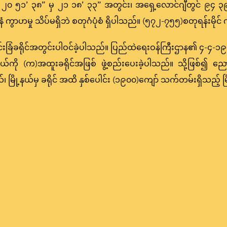
 ၂၀ ၅၁’ ၃၈” မှ ၂၁ ၁၈’ ၃၃” အတွင်း၊ အရှေ့လောင်ဂျီတွင် ၉၄ ၃
ဟမှု သိပ်မရှိဘဲ စတုဂံပုံစံ ရှိပါသည်။ (၅၇၂-၇၅၅)စတုရန်းမိုင
်းခြံခရိုင်အတွင်းပါဝင်ခဲ့ပါသည်။ ပြည်ထဲရေးဝန်ကြီးဌာန၏ ၄-၄
နယ်ကို (က)အထူးခရိုင်အဖြစ် ဖွဲ့စည်းပေးခဲ့ပါသည်။ သို့ဖြစ်၍ ည
ု့နယ်၊ မြို့နယ်မှ ခရိုင် အထိ နှစ်ပေါင်း (၁၉၀၀)ကျော် သက်တမ်းရှိသည့် 