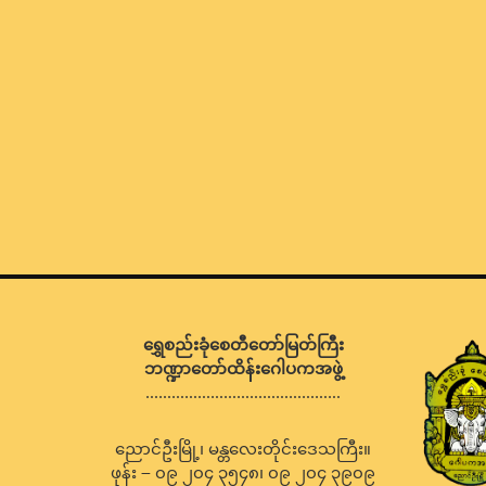
ရွှေစည်းခုံစေတီတော်မြတ်ကြီး
ဘဏ္ဍာတော်ထိန်းဂေါပကအဖွဲ့
………………………………………
ညောင်ဦးမြို့၊ မန္တလေးတိုင်းဒေသကြီး။
ဖုန်း – ၀၉ ၂၀၄ ၃၅၄၈၊ ၀၉ ၂၀၄ ၃၉၀၉