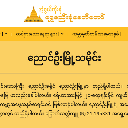
 |
ထင်ရှားသောနေရာများ |
ကမ္ဘာ့မှတ်တမ်းအမွေအနှစ် |
ညောင်ဦးမြို့သမိုင်း
င်းဒေသကြီး ညောင်ဦးခရိုင် ညောင်ဦးမြို့မှာ တည်ရှိပါတယ်။ ကျ
မြေ ဟုလည်းခေါ်ပါတယ်။ ဧရိယာအားဖြင့် ၂၀-စတုရန်းမိုင် ကျယ်ဝ
O ကမ္ဘာ့အမွေအနှစ်စာရင်းဝင် ဖြစ်လာခဲ့ပါတယ်။ ညောင်ဦးမြို့ရဲ့
်အကွာတွင် တည်ရှိပါတယ်။ မြောက်လတ္တီကျူ (N) 21.195331 အရှေ့လ