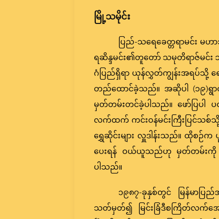
မြို့သမိုင်း
ပြည်-သရေခေတ္တရာမင်း မဟာ
ရဆိန္ဒမင်း၏တူတော် သမုတိရာဇ်မင်း သည
ဂံပြည်ရှိရာ ယုန်လွှတ်ကျွန်းအရပ်သို
တည်ထောင်ခဲ့သည်။ အဆိုပါ (၁၉)ရွာတွင
မှတ်တမ်းတင်ခဲ့ပါသည်။ ဖော်ပြပါ ပ
လက်ထက် ကင်းဝန်မင်းကြီးပြင်သစ်သို့
ရွှေဆိုင်းများ လှူဒါန်းသည်။ ထိုစဉ်က 
ပေးရန် ဝယ်ယူသည်ဟု မှတ်တမ်းကို 
ပါသည်။
၁၉၈၇-ခုနှစ်တွင် မြန်မာပြည
သတ်မှတ်၍ မြင်းခြံဒီစကြိတ်လက်အေ