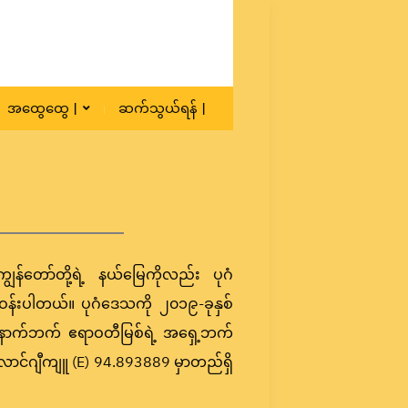
အထွေထွေ |
ဆက်သွယ်ရန် |
ွန်တော်တို့ရဲ့ နယ်မြေကိုလည်း ပုဂံ
န်းပါတယ်။ ပုဂံဒေသကို ၂၀၁၉-ခုနှစ်
 အနောက်ဘက် ဧရာဝတီမြစ်ရဲ့ အရှေ့ဘက်
ောင်ဂျီကျူ (E) 94.893889 မှာတည်ရှိ