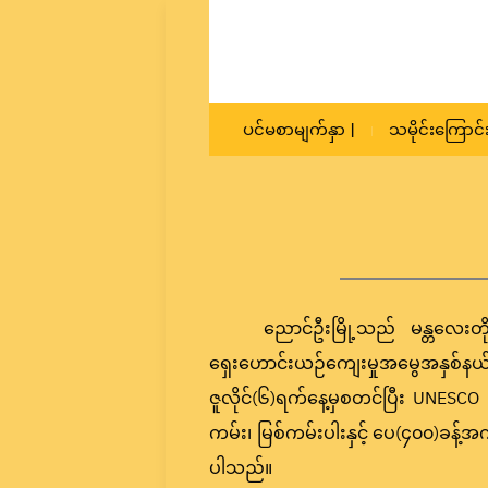
ပင်မစာမျက်နှာ |
သမိုင်းကြောင်း
ညောင်ဦးမြို့သည် မန္တလေးတို
ရှေးဟောင်းယဉ်ကျေးမှုအမွေအနှစ်နယ်
ဇူလိုင်(၆)ရက်နေ့မှစတင်ပြီး UNESC
ကမ်း၊ မြစ်ကမ်းပါးနှင့် ပေ(၄၀၀)ခန့
ပါသည်။