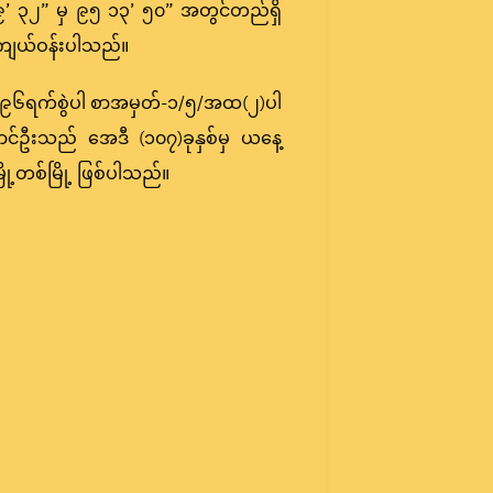
၉’ ၃၂” မှ ၉၅ ၁၃’ ၅၀” အတွင်တည်ရှိ
် ကျယ်ဝန်းပါသည်။
-၁၉၉၆ရက်စွဲပါ စာအမှတ်-၁/၅/အထ(၂)ပါ
ောင်ဦးသည် အေဒီ (၁၀၇)ခုနှစ်မှ ယနေ့
မြို့တစ်မြို့ ဖြစ်ပါသည်။