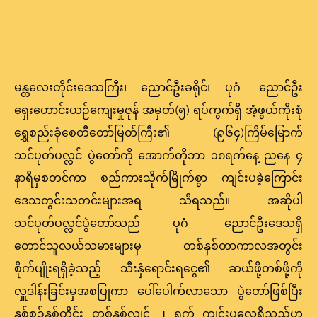
မန္တလေးတိုင်းဒေသကြီး၊ ညောင်ဦးခရိုင်၊ ပုဂံ- ညောင်ဦး
ရှေးဟောင်းယဉ်ကျေးမှုဇုန် အမှတ်(၅) ရပ်ကွက်ရှိ အံ့ဖွယ်ကိုးစုံ
ရွှေစည်းခုံစေတီတော်မြတ်ကြီး၏ (၉၆၄)ကြိမ်မြောက်
သင်ပုတ်ပလ္လင် ပွဲတော်ကို အောက်တိုဘာ ၁၈ရက်နေ့ ညနေ ၄
နာရီမှစတင်ကာ စည်ကားသိုက်မြိုက်စွာ ကျင်းပခဲ့ကြောင်း
ဒေသတွင်းသတင်းများအရ သိရသည်။ အဆိုပါ
သင်ပုတ်ပလ္လင်ပွဲတော်သည် ပုဂံ -ညောင်ဦးဒေသရှိ
တောင်သူလယ်သမားများမှ တစ်နှစ်တာကာလအတွင်း
စိုက်ပျိုးရရှိခဲ့သည့် သီးနှံရောင်းရငွေ၏ ဆယ်ဖို့တစ်ဖို့ကို
လှူဒါန်းခြင်းမှအစပြုကာ ပေါ်ပေါက်လာသော ပွဲတော်ဖြစ်ပြီး
နှစ်စဉ်နှစ်တိုင်း တစ်နှစ်လျှင် ၂ ရက် ကျင်းပလေ့ရှိသည်ဟု