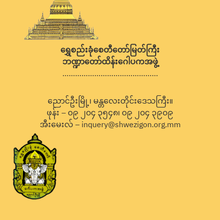
ရွှေစည်းခုံစေတီတော်မြတ်ကြီး
ဘဏ္ဍာတော်ထိန်းဂေါပကအဖွဲ့
………………………………………
ညောင်ဦးမြို့၊ မန္တလေးတိုင်းဒေသကြီး။
ဖုန်း – ၀၉ ၂၀၄ ၃၅၄၈၊ ၀၉ ၂၀၄ ၃၉၀၉
အီးမေးလ် – inquery@shwezigon.org.mm