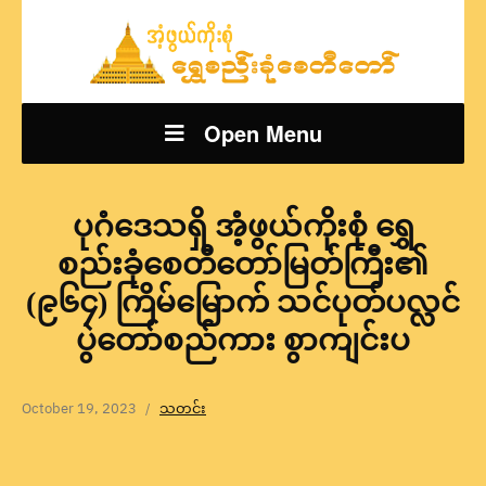
Open Menu
ပုဂံဒေသရှိ အံ့ဖွယ်ကိုးစုံ ရွှေ
စည်းခုံစေတီတော်မြတ်ကြီး၏
(၉၆၄) ကြိမ်မြောက် သင်ပုတ်ပလ္လင်
ပွဲတော်စည်ကား စွာကျင်းပ
October 19, 2023
သတင်း