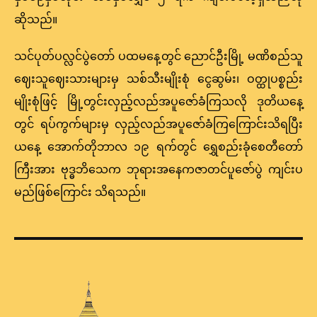
ဆိုသည်။
သင်ပုတ်ပလ္လင်ပွဲတော် ပထမနေ့တွင် ညောင်ဦးမြို့ မဏိစည်သူ
ဈေးသူဈေးသားများမှ သစ်သီးမျိုးစုံ ငွေဆွမ်း၊ ဝတ္ထုပစ္စည်း
မျိုးစုံဖြင့် မြို့တွင်းလှည့်လည်အပူဇော်ခံကြသလို ဒုတိယနေ့
တွင် ရပ်ကွက်များမှ လှည့်လည်အပူဇော်ခံကြကြောင်းသိရပြီး
ယနေ့ အောက်တိုဘာလ ၁၉ ရက်တွင် ရွှေစည်းခုံစေတီတော်
ကြီးအား ဗုဒ္ဓဘိသေက ဘုရားအနေကဇာတင်ပူဇော်ပွဲ ကျင်းပ
မည်ဖြစ်ကြောင်း သိရသည်။